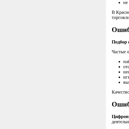
не
В Красн
торговли
Ошиб
Подбор 
Частые 
на
от
не
иг
вы
Качеств
Ошиб
Цифрови
деятельн