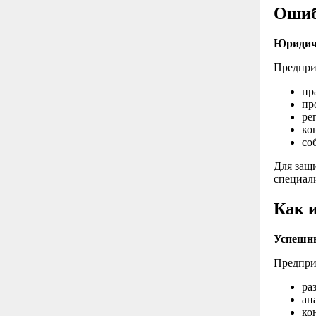
Ошиб
Юридич
Предпри
пр
пр
ре
ко
со
Для защ
специал
Как и
Успешны
Предпри
ра
ан
ко