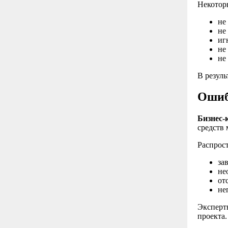
Некотор
не
не
иг
не
не
В резуль
Ошиб
Бизнес-
средств
Распрос
за
не
от
не
Эксперт
проекта.