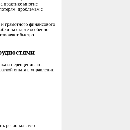
а практике многие
потерям, проблемам с
о и грамотного финансового
бки на старте особенно
позволяют быстро
рудностями
нка и переоценивают
хваткой опыта в управлении
ать региональную