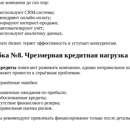
ые компании до сих пор:
 используют CRM-системы;
 внедряют онлайн-оплату;
норируют интернет-продажи;
 автоматизируют учёт;
 используют аналитику данных.
тате бизнес теряет эффективность и уступает конкурентам.
ка №8. Чрезмерная кредитная нагрузка
кредиты
помогают развивать компанию, однако неправильное и
 может привести к серьёзным проблемам.
транённые ошибки:
вышенные ожидания по прибыли;
обоснованные кредиты;
сутствие финансового резерва;
правильная оценка рисков.
ы рекомендуют привлекать финансирование только после деталь