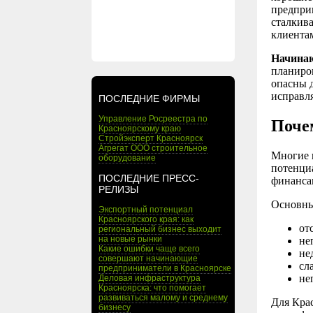
предпри
сталкив
клиентам
Начинаю
планиро
опасны д
исправля
ПОСЛЕДНИЕ ФИРМЫ
Управление Росреестра по
Поче
Красноярскому краю
Стройэксперт Красноярск
Агрегат ООО строительное
Многие 
оборудование
потенциа
ПОСЛЕДНИЕ ПРЕСС-
финанса
РЕЛИЗЫ
Основны
Экспортный потенциал
Красноярского края: как
от
региональный бизнес выходит
на новые рынки
не
Какие ошибки чаще всего
не
совершают начинающие
сл
предприниматели в Красноярске
не
Деловая инфраструктура
Красноярска: что помогает
развиваться малому и среднему
Для Кра
бизнесу