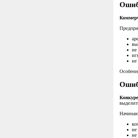
Ошиб
Коммерч
Предпри
ар
вы
не
иг
не
Особенн
Ошиб
Конкуре
выделит
Начинаю
ко
не
не