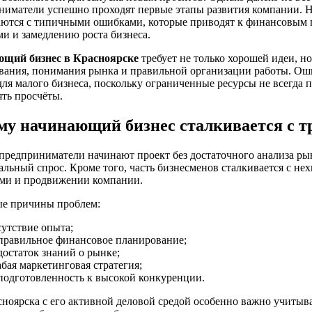
ниматели успешно проходят первые этапы развития компании. Н
аются с типичными ошибками, которые приводят к финансовым 
и и замедлению роста бизнеса.
щий бизнес в Красноярске
требует не только хорошей идеи, н
вания, понимания рынка и правильной организации работы. Оши
ля малого бизнеса, поскольку ограниченные ресурсы не всегда 
ть просчёты.
му начинающий бизнес сталкивается с т
предприниматели начинают проект без достаточного анализа ры
льный спрос. Кроме того, часть бизнесменов сталкивается с не
ми и продвижении компании.
е причины проблем:
сутствие опыта;
правильное финансовое планирование;
достаток знаний о рынке;
абая маркетинговая стратегия;
подготовленность к высокой конкуренции.
сноярска с его активной деловой средой особенно важно учитыв