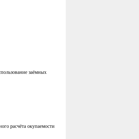
спользование заёмных
ного расчёта окупаемости