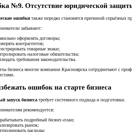
ка №9. Отсутствие юридической защит
еские ошибки
также нередко становятся причиной серьёзных пр
ниматели забывают:
авильно оформлять договоры;
оверять контрагентов;
гистрировать товарные знаки;
нтролировать налоговые обязательства;
блюдать требования законодательства.
иты бизнеса многие компании Красноярска сотрудничают с пр
истами.
збежать ошибок на старте бизнеса
й запуск бизнеса
требует системного подхода и подготовки.
нимателям рекомендуется:
зрабатывать подробный бизнес-план;
ализировать рынок;
нтролировать расходы;