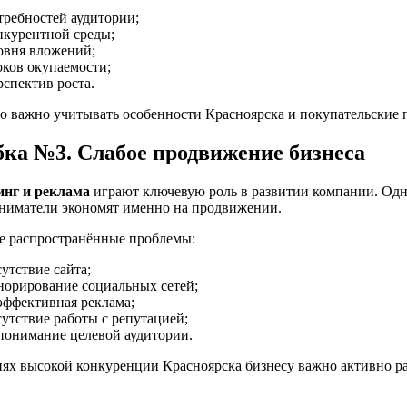
требностей аудитории;
нкурентной среды;
овня вложений;
оков окупаемости;
рспектив роста.
о важно учитывать особенности Красноярска и покупательские 
ка №3. Слабое продвижение бизнеса
нг и реклама
играют ключевую роль в развитии компании. Од
ниматели экономят именно на продвижении.
е распространённые проблемы:
сутствие сайта;
норирование социальных сетей;
эффективная реклама;
сутствие работы с репутацией;
понимание целевой аудитории.
иях высокой конкуренции Красноярска бизнесу важно активно ра