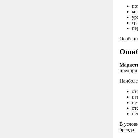
по
ко
ур
ср
пе
Особенн
Ошиб
Маркети
предпри
Наиболе
от
иг
не
от
не
В услов
бренда.