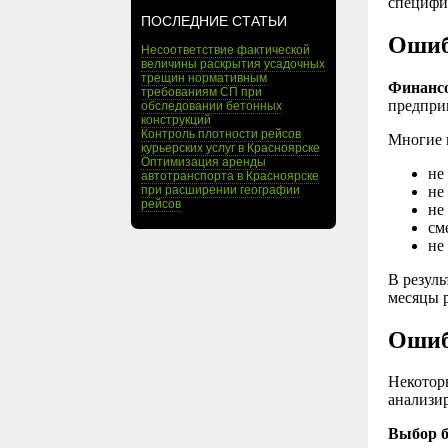
специфик
ПОСЛЕДНИЕ СТАТЬИ
Ошиб
Несоответствие фактической
величины раскрытия усадочных
трещин нормативным
Финансо
требованиям СП при
предпри
обследовании бетонных
конструкций
Контроль плотности рейсов
Многие 
курьерских услуг в Красноярске
Оптимизация аренды
не
автотранспорта в Красноярске
не
при расширении географии
рейсов
не
см
не
В резул
месяцы 
Ошиб
Некотор
анализи
Выбор б