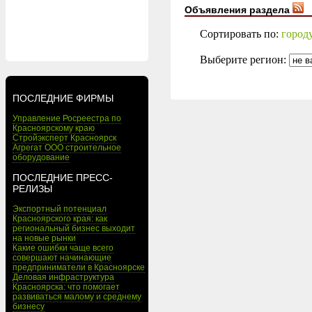
Объявления раздела
Сортировать по:
город
Выберите регион:
ПОСЛЕДНИЕ ФИРМЫ
Управление Росреестра по
Красноярскому краю
Стройэксперт Красноярск
Агрегат ООО строительное
оборудование
ПОСЛЕДНИЕ ПРЕСС-
РЕЛИЗЫ
Экспортный потенциал
Красноярского края: как
региональный бизнес выходит
на новые рынки
Какие ошибки чаще всего
совершают начинающие
предприниматели в Красноярске
Деловая инфраструктура
Красноярска: что помогает
развиваться малому и среднему
бизнесу