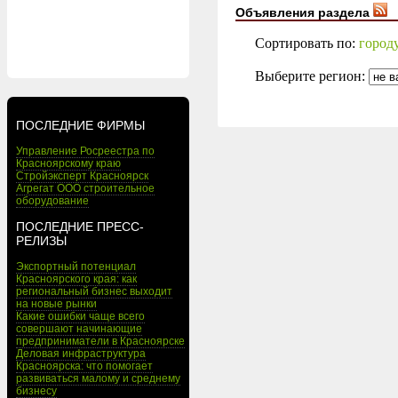
Объявления раздела
Сортировать по:
город
Выберите регион:
ПОСЛЕДНИЕ ФИРМЫ
Управление Росреестра по
Красноярскому краю
Стройэксперт Красноярск
Агрегат ООО строительное
оборудование
ПОСЛЕДНИЕ ПРЕСС-
РЕЛИЗЫ
Экспортный потенциал
Красноярского края: как
региональный бизнес выходит
на новые рынки
Какие ошибки чаще всего
совершают начинающие
предприниматели в Красноярске
Деловая инфраструктура
Красноярска: что помогает
развиваться малому и среднему
бизнесу