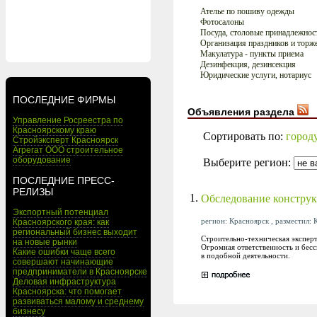
Ателье по пошиву одежды
Фотосалоны
Посуда, столовые принадлежнос
Организация праздников и торж
Макулатура - пункты приема
Дезинфекция, дезинсекция
Юридические услуги, нотариус
ПОСЛЕДНИЕ ФИРМЫ
Объявления раздела
Управление Росреестра по
Красноярскому краю
Сортировать по:
город
Стройэксперт Красноярск
Агрегат ООО строительное
оборудование
Выберите регион:
ПОСЛЕДНИЕ ПРЕСС-
РЕЛИЗЫ
1.
Обследование конструк
Экспортный потенциал
регион: Красноярск , разместил: 
Красноярского края: как
региональный бизнес выходит
Строительно-техническая экспер
на новые рынки
Огромная ответственность и бес
Какие ошибки чаще всего
в подобной деятельности.
совершают начинающие
предприниматели в Красноярске
Деловая инфраструктура
Красноярска: что помогает
развиваться малому и среднему
бизнесу